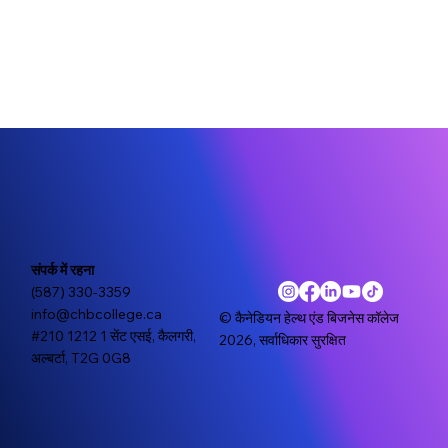
संपर्क में रहना
(587) 330-3359
info@chbcollege.ca
© कैनेडियन हेल्थ एंड बिजनेस कॉलेज
#210 1212 1 सेंट एसई, कैलगरी,
2026, सर्वाधिकार सुरक्षित
अल्बर्टा, T2G 0G8